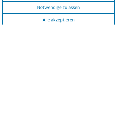
Studierende/Absolvierende
Berufserfahrene
Unsere Fachbereiche
Alle Fachbereiche
Bank und Investment
IT
Akademie