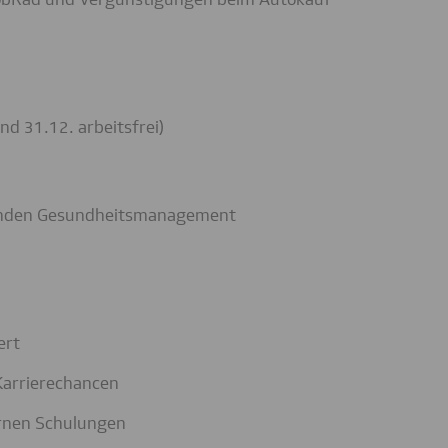
d 31.12. arbeitsfrei)
nden Gesundheitsmanagement
ert
Karrierechancen
ernen Schulungen