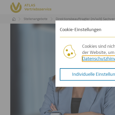
Direktionsbeauftragter (m/w/d) Sachversicherungen - Region Berlin
Cookies sind nic
der Website, um 
Datenschutzhin