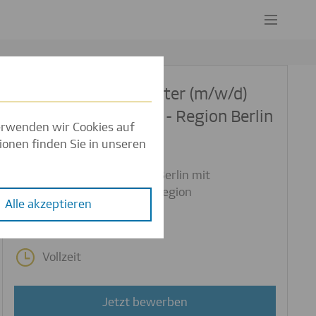
Direktionsbeauftragter (m/w/d)
Sachversicherungen - Region Berlin
verwenden wir Cookies auf
ionen finden Sie in unseren
Berlin
Homeoffice im Raum Berlin mit
Reisetätigkeit in der Region
Mit Berufserfahrung
Vollzeit