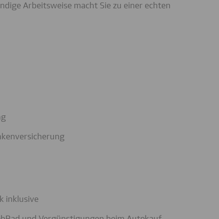
tändige Arbeitsweise macht Sie zu einer echten
ng
rankenversicherung
 inklusive
/JobRad und Vergünstigungen beim Autokauf