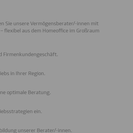
zen Sie unsere Vermögensberater/-innen mit
 – flexibel aus dem Homeoffice im Großraum
nd Firmenkundengeschäft.
iebs in Ihrer Region.
eine optimale Beratung.
iebsstrategien ein.
rbildung unserer Berater/-innen.