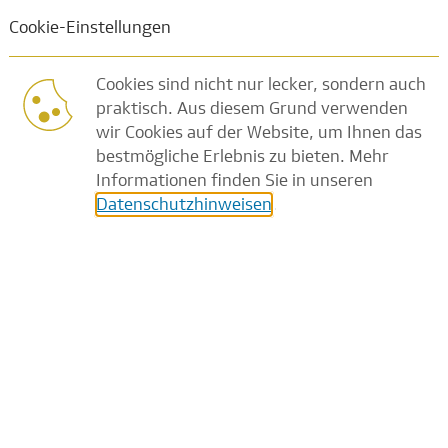
Junior Referent (m/w/d) Vertriebskommunikation Banken & Investmen
Cookies sind nicht nur lecker, sondern auch
praktisch. Aus diesem Grund verwenden
wir Cookies auf der Website, um Ihnen das
Junior Referent (m/w/d)
bestmögliche Erlebnis zu bieten. Mehr
Vertriebskommunikation Banken &
Informationen finden Sie in unseren
Investment | Content, Marketing &
Datenschutzhinweisen
.
Finanzkommunikation
Frankfurt am Main
1-2 Tage Homeoffice möglich
Berufseinstieg
Vollzeit