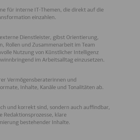
 für interne IT-Themen, die direkt auf die
ansformation einzahlen.
xterne Dienstleister, gibst Orientierung,
en, Rollen und Zusammenarbeit im Team
nvolle Nutzung von Künstlicher Intelligenz
ewinnbringend im Arbeitsalltag einzusetzen.
erer Vermögensberaterinnen und
rmate, Inhalte, Kanäle und Tonalitäten ab.
lich und korrekt sind, sondern auch auffindbar,
e Redaktionsprozesse, klare
imierung bestehender Inhalte.