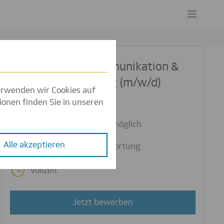
People Lead IT Kommunikation &
Contententwicklung (m/w/d)
verwenden wir Cookies auf
ionen finden Sie in unseren
Frankfurt am Main
1-2 Tage Homeoffice möglich
Mit Führungsverantwortung
Vollzeit