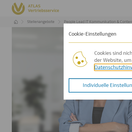
People Lead IT Kommunikation & Contententwicklung (m/w/d)
Cookies sind nic
der Website, um 
Datenschutzhin